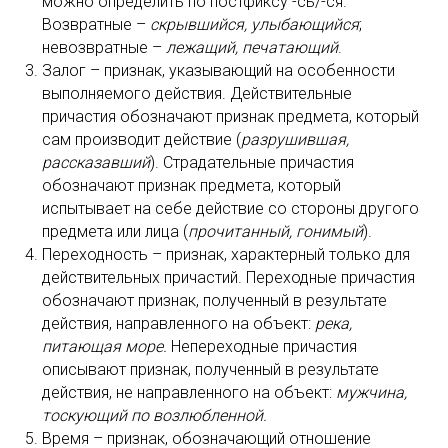
можно определить по постфиксу -сь/-ся.
Возвратные –
скрывшийся, улыбающийся
;
невозвратные –
лежащий, печатающий
.
Залог – признак, указывающий на особенности
выполняемого действия. Действительные
причастия обозначают признак предмета, который
сам производит действие (
разрушившая,
рассказавший
). Страдательные причастия
обозначают признак предмета, который
испытывает на себе действие со стороны другого
предмета или лица (
прочитанный, гонимый
).
Переходность – признак, характерный только для
действительных причастий. Переходные причастия
обозначают признак, полученный в результате
действия, направленного на объект:
река,
питающая море.
Непереходные причастия
описывают признак, полученный в результате
действия, не направленного на объект:
мужчина,
тоскующий по возлюбленной.
Время – признак, обозначающий отношение