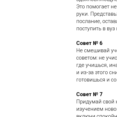
Это помогает не
руки. Представь
послание, остав
поступить в вуз
Совет № 6
Не смешивай учё
советом: не учис
где учишься, ин
и из-за этого с
готовишься и с
Совет № 7
Придумай свой 
изучением ново
включи спокойну