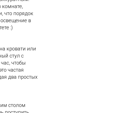
 комнате,
, что порядок
е освещение в
ете :)
 на кровати или
ный стул с
час, чтобы
это частая
дая два простых
чим столом
ь поступить.