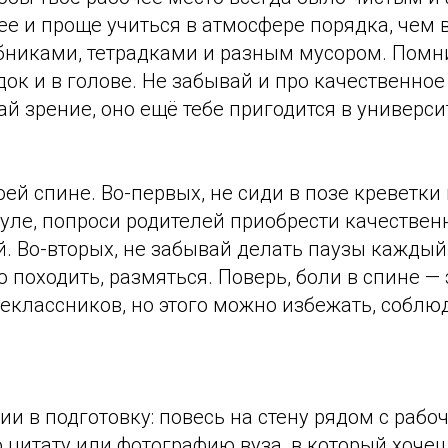
е и проще учиться в атмосфере порядка, чем в
бниками, тетрадками и разным мусором. Помни
док и в голове. Не забывай и про качественно
ай зрение, оно ещё тебе пригодится в университ
оей спине. Во-первых, не сиди в позе креветки
уле, попроси родителей приобрести качествен
. Во-вторых, не забывай делать паузы каждый 
о походить, размяться. Поверь, боли в спине — 
еклассников, но этого можно избежать, соблю
и в подготовку: повесь на стену рядом с рабо
цитату или фотографию вуза, в который хочеш