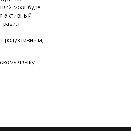
 твой мозг будет
ся активный
правил.
о продуктивным,
сскому языку