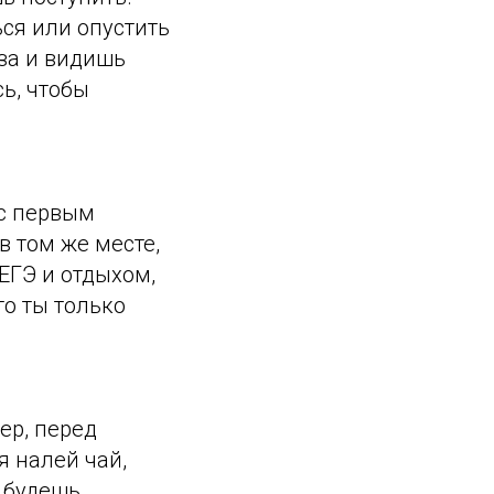
ься или опустить
аза и видишь
сь, чтобы
 с первым
в том же месте,
 ЕГЭ и отдыхом,
то ты только
ер, перед
 налей чай,
о будешь