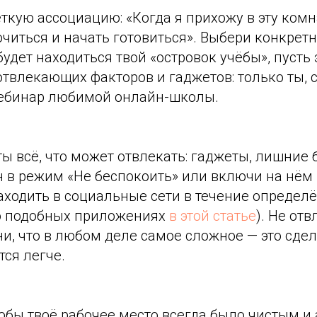
ёткую ассоциацию: «Когда я прихожу в эту комн
читься и начать готовиться». Выбери конкрет
 будет находиться твой «островок учёбы», пусть 
отвлекающих факторов и гаджетов: только ты, 
ебинар любимой онлайн-школы.
ы всё, что может отвлекать: гаджеты, лишние
н в режим «Не беспокоить» или включи на нём
ходить в социальные сети в течение определ
о подобных приложениях
в этой статье
). Не от
и, что в любом деле самое сложное — это сдел
тся легче.
тобы твоё рабочее место всегда было чистым и