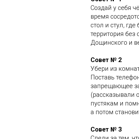
Создай у себя ч
время сосредото
стол и стул, где
территория без 
Дощинского и в
Совет № 2
Убери из комнат
Поставь телефо
запрещающее за
(рассказывали 
пустякам и помн
а потом станови
Совет № 3
Следи за тем, ч