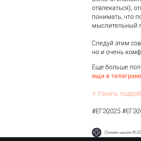
отвлекаться), о
понимать, что п
мыслительный п
Следуй этим сов
но и очень ком
Еще больше пол
ищи в телеграм
⚡️ Узнать подро
#ЕГЭ2025 #ЕГЭ
Онлайн-школа RU