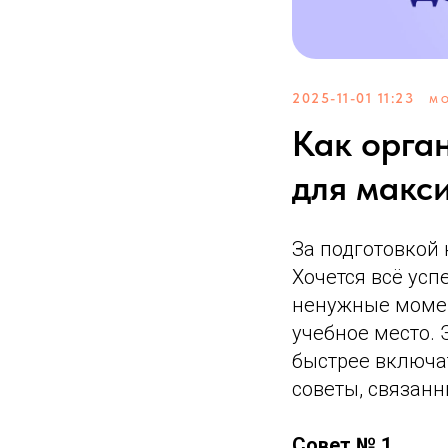
2025-11-01 11:23
МО
Как орга
для макс
За подготовкой 
Хочется всё усп
ненужные момен
учебное место. 
быстрее включат
советы, связанн
Совет № 1