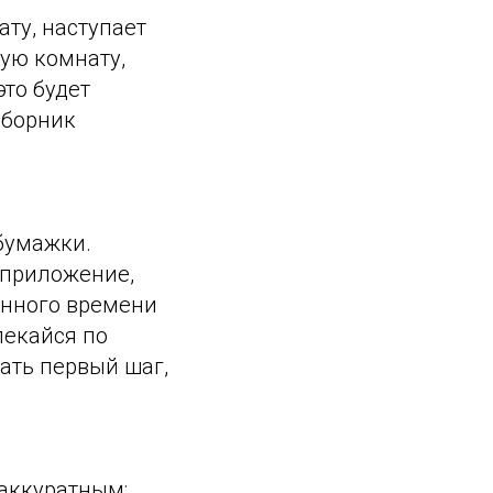
ату, наступает
ную комнату,
это будет
сборник
 бумажки.
 приложение,
ённого времени
влекайся по
ать первый шаг,
 аккуратным: