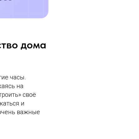
ство дома
гие часы.
каясь на
троить» своё
каться и
 очень важные