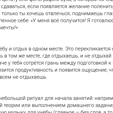
 сдаваться, если появляется желание поленит
: только ты хочешь отвлечься, поднимаешь гл
ленное себе: «У меня всё получится! Я готовлю
 мечты!»
бу и отдых в одном месте. Это перекликается
ь в том же месте, где отдыхаешь, и не отдыхай 
аче у тебя сотрётся грань между подготовкой к
низится продуктивность и появится ощущение, ч
овсем не отдыхаешь.
небольшой ритуал для начала занятий: наприм
й теории или выполнением домашнего задания
ю музыку для учёбы (главное — без слов, а т