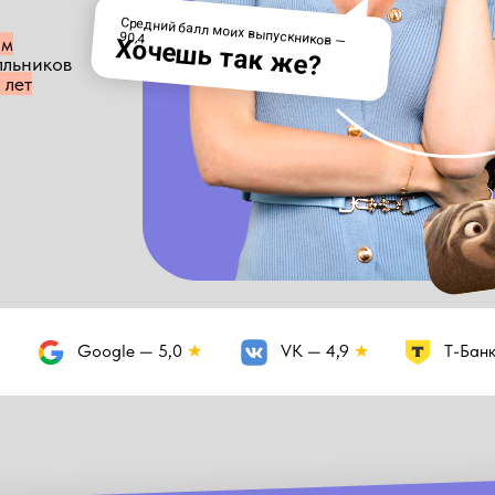
Средний балл моих выпускников —
90,4
им
Хочешь так же?
лльников
 лет
Google — 5,0
★
VK — 4,9
★
Т-Бан