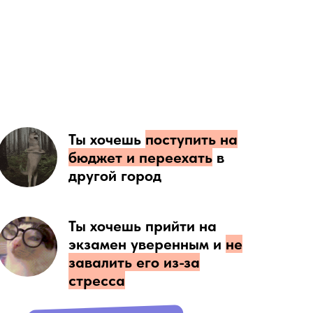
Ты хочешь
поступить на
бюджет и переехать
в
другой город
Ты хочешь прийти на
экзамен уверенным и
не
завалить его из-за
стресса