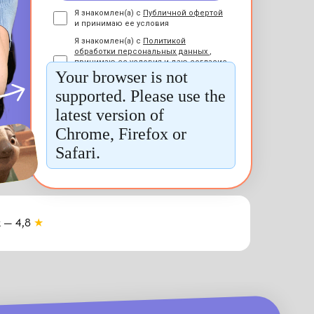
к — 4,8
★